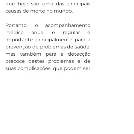
que hoje são uma das principais 
causas de morte no mundo.
Portanto, o acompanhamento 
médico anual e regular é 
importante principalmente para a 
prevenção de problemas de saúde, 
mas também para a detecção 
precoce destes problemas e de 
suas complicações, que podem ser 
prevenidas e/ou curadas, inclusive 
se o diagnóstico for precoce e 
corretamente feito pelo médico.
* Dra. Mariana Brito é cardiologista 
da Center Cardio e especialista em 
ecocardiografia, formada pelo 
Instituto Dante Pazzanese de 
Cardiologia.