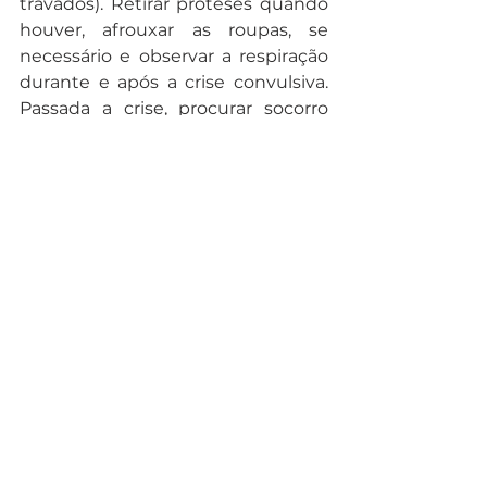
travados). Retirar próteses quando 
houver, afrouxar as roupas, se 
necessário e observar a respiração 
durante e após a crise convulsiva. 
Passada a crise, procurar socorro 
médico. Não se deve jogar água ou 
oferecer algo para cheirar durante a 
crise.
Em caso de queda o recomendado 
é não mexer na vítima. 
Recomenda-se manter imobilizada 
e ligar imediatamente para a 
emergência. Se a queda for mais 
simples, pode-se utilizar um saco 
de gelo pode diminuir o inchaço. 
Se o idoso bater a cabeça é 
recomendável procurar um 
médico para ele verificar se 